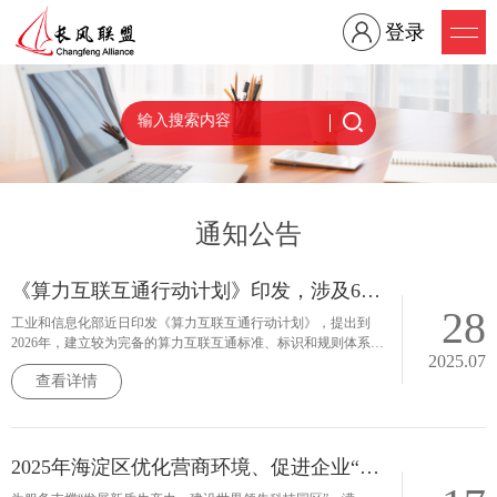
登录
通知公告
《算力互联互通行动计划》印发，涉及6方面16项重点任务
28
工业和信息化部近日印发《算力互联互通行动计划》，提出到
2026年，建立较为完备的算力互联互通标准、标识和规则体系。
2025.07
设施互联方面，推广新型高性能传输协议，提升算力节点间网络
查看详情
互联互通水平；资源互用方面，建成国家、区域、行业算力互联
互通平台，统一汇聚公共算力标识，实现全国头部算力企业的公
共算力资源互联；业务互通方面，推动算、存、网多种业务互
通，实现跨主体、跨架构、跨地域算力供需调度；应用场景方
面，开展算力互联网试验网试点，赋能产业普惠用算。到2028
2025年海淀区优化营商环境、促进企业“降本增效”，33条措施发布！
年，基本实现全国公共算力标准化互联，逐步形成具备智能感