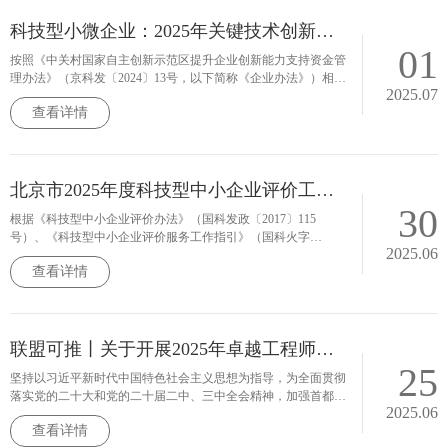
科技型小微企业：2025年关键技术创新支持项目申报开启
01
按照《中关村国家自主创新示范区提升企业创新能力支持资金管
理办法》（京科发〔2024〕13号，以下简称《企业办法》）相关
2025.07
规定，现组织开展2025年中关村国家自主创新示范区科技型小微
查看详情
企业关键技术创新支持项目申报工作。
北京市2025年度科技型中小企业评价工作开启
30
根据《科技型中小企业评价办法》（国科发政〔2017〕115
号）、《科技型中小企业评价服务工作指引》（国科火字
2025.06
〔2022〕67号）和《工业和信息化部中小企业局关于开展2025年
查看详情
度科技型中小企业评价工作的通知》（工企业函〔2025〕137
号）的有关要求，现就开展北京市2025年度科技型中小企业评价
工作通知如下
联盟可推丨关于开展2025年卓越工程师选拔培育项目申报工作通知
25
坚持以习近平新时代中国特色社会主义思想为指导，为全面贯彻
落实党的二十大和党的二十届二中、三中全会精神，加强首都卓
2025.06
越工程师人才队伍建设，完善人才发掘、选拔、培育机制，根据
查看详情
《北京市“十四五”时期高精尖产业发展规划》，北京市科学技术