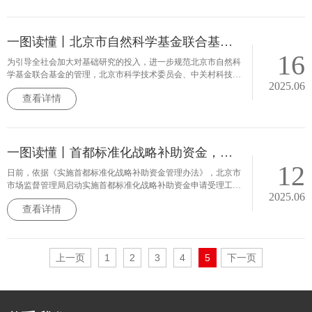
协会创新服务中心（以下简称中心）开展卓越工程师选拔培育项
目工作。
一图读懂丨北京市自然科学基金联合基金管理办法
16
为引导全社会加大对基础研究的投入，进一步规范北京市自然科
学基金联合基金的管理，北京市科学技术委员会、中关村科技园
2025.06
区管理委员会研究制定了《北京市自然科学基金联合基金管理办
查看详情
法》，现予以印发，请遵照执行。
一图读懂丨首都标准化战略补助资金，五类项目可申报，补助约60项，最高100万元
12
日前，依据《实施首都标准化战略补助资金管理办法》，北京市
市场监督管理局启动实施首都标准化战略补助资金申请受理工
2025.06
作。本年度将对标准项目、标准化试点活动、推动标准国际化、
查看详情
中国标准创新贡献奖标准项目奖和标准转化五类项目进行补助。
上一页
1
2
3
4
5
下一页