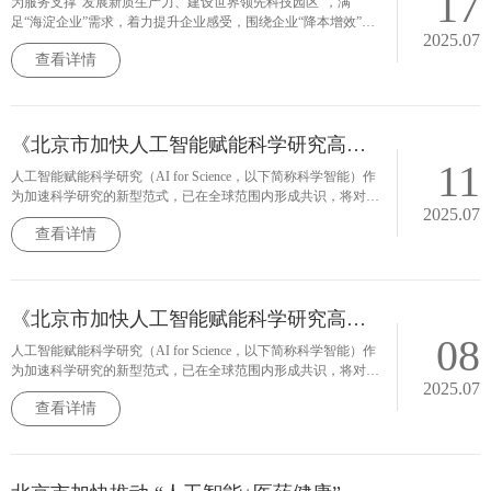
17
为服务支撑“发展新质生产力、建设世界领先科技园区”，满
知、实时
足“海淀企业”需求，着力提升企业感受，围绕企业“降本增效”，
2025.07
打造“多元主体协同、数智融合赋能、大家商量着办”的营商环
查看详情
境，助力企业提升生存韧性、创新活力与全球竞争力，结合海淀
实际，特制定本方案。
《北京市加快人工智能赋能科学研究高质量发展行动计划（2025-2027年）》印发
11
人工智能赋能科学研究（AI for Science，以下简称科学智能）作
为加速科学研究的新型范式，已在全球范围内形成共识，将对未
2025.07
来科学技术和产业发展带来深远的影响。为抢抓科学智能战略发
查看详情
展机遇，推动人工智能与科学研究深度融合，加快建设具有全球
影响力的人工智能创新策源地，特制定本行动计划。
《北京市加快人工智能赋能科学研究高质量发展行动计划（2025-2027年）》印发
08
人工智能赋能科学研究（AI for Science，以下简称科学智能）作
为加速科学研究的新型范式，已在全球范围内形成共识，将对未
2025.07
来科学技术和产业发展带来深远的影响。为抢抓科学智能战略发
查看详情
展机遇，推动人工智能与科学研究深度融合，加快建设具有全球
影响力的人工智能创新策源地，特制定本行动计划。